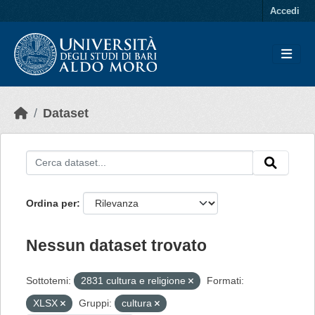
Skip to main content
Accedi
Dataset
Ordina per
Nessun dataset trovato
Sottotemi:
2831 cultura e religione
Formati:
XLSX
Gruppi:
cultura