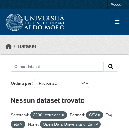
Skip to main content
Accedi
Dataset
Ordina per
Nessun dataset trovato
Sottotemi:
3206 istruzione
Formati:
CSV
Tag:
eta
None:
Open Data Università di Bari