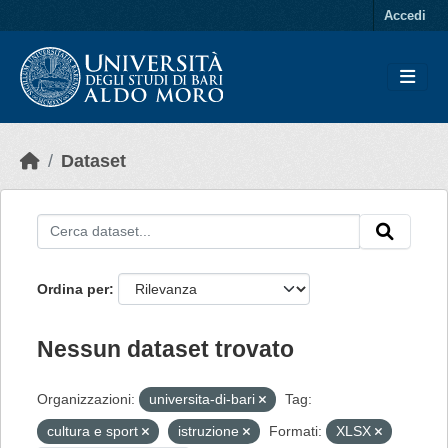
Skip to main content
Accedi
Dataset
Ordina per
Nessun dataset trovato
Organizzazioni:
universita-di-bari
Tag:
cultura e sport
istruzione
Formati:
XLSX