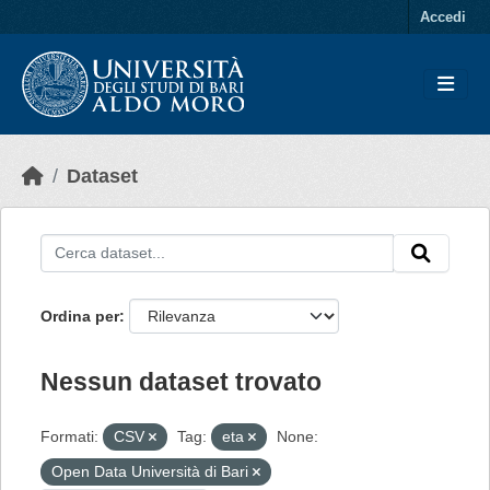
Skip to main content
Accedi
Dataset
Ordina per
Nessun dataset trovato
Formati:
CSV
Tag:
eta
None:
Open Data Università di Bari