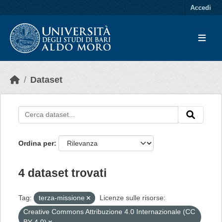
Skip to main content
Accedi
Dataset
Ordina per
4 dataset trovati
Tag:
terza-missione
Licenze sulle risorse:
Creative Commons Attribuzione 4.0 Internazionale (CC