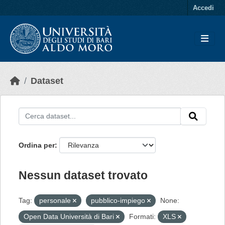
Skip to main content
Accedi
Dataset
Ordina per
Nessun dataset trovato
Tag:
personale
pubblico-impiego
None:
Open Data Università di Bari
Formati:
XLS