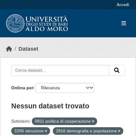
Skip to main content
Accedi
Dataset
Ordina per
Nessun dataset trovato
Sottotemi:
0811 politica di cooperazione
3206 istruzione
2816 demografia e popolazione