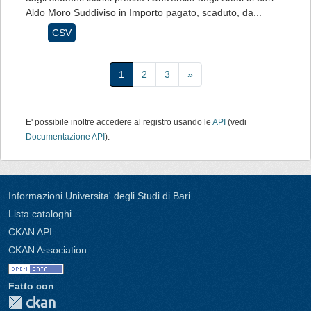
Aldo Moro Suddiviso in Importo pagato, scaduto, da...
CSV
1
2
3
»
E' possibile inoltre accedere al registro usando le
API
(vedi
Documentazione API
).
Informazioni Universita' degli Studi di Bari
Lista cataloghi
CKAN API
CKAN Association
Fatto con