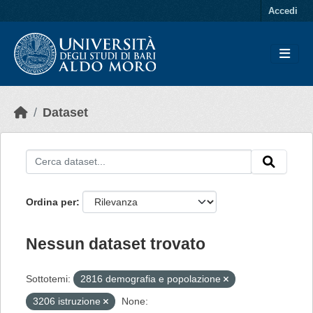
Skip to main content
Accedi
Dataset
Ordina per
Nessun dataset trovato
Sottotemi:
2816 demografia e popolazione
3206 istruzione
None: