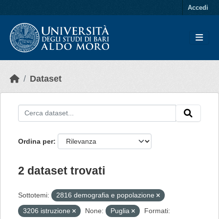
Skip to main content
Accedi
Dataset
Ordina per
2 dataset trovati
Sottotemi:
2816 demografia e popolazione
3206 istruzione
None:
Puglia
Formati: