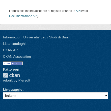
E' possibile inoltre accedere al registro usando le
API
(vedi
Documentazione API
).
Informazioni Universita' degli Studi di Bari
Lista cataloghi
CKAN API
CKAN Association
Fatto con
rebuilt by Piersoft
Linguaggio