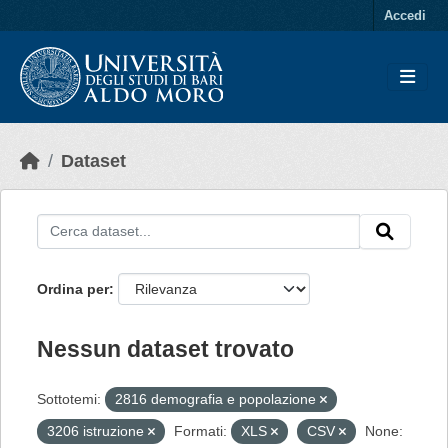
Skip to main content
Accedi
Dataset
Ordina per
Nessun dataset trovato
Sottotemi:
2816 demografia e popolazione
3206 istruzione
Formati:
XLS
CSV
None: