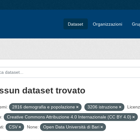
Dataset
Organizzazioni
Gru
ssun dataset trovato
emi:
2816 demografia e popolazione
3206 istruzione
Licenz
e:
Creative Commons Attribuzione 4.0 Internazionale (CC BY 4.0)
ti:
CSV
None:
Open Data Università di Bari