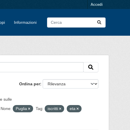
Accedi
ppi
Informazioni
Ordina per
e sulle
None:
Puglia
Tag:
iscritti
eta