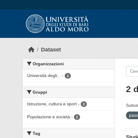
Skip to main content
Dataset
Organizzazioni
Università degli...
-
2
2 d
Gruppi
Istruzione, cultura e sport
-
2
Sottot
pas
Popolazione e società
-
2
Tag
Stude