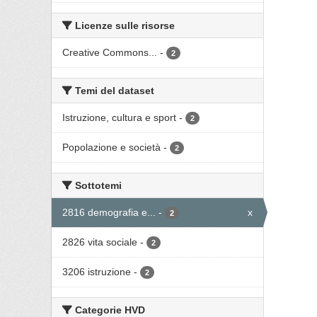
Licenze sulle risorse
Creative Commons...
-
2
Temi del dataset
Istruzione, cultura e sport
-
2
Popolazione e società
-
2
Sottotemi
2816 demografia e...
-
x
2
2826 vita sociale
-
2
3206 istruzione
-
2
Categorie HVD