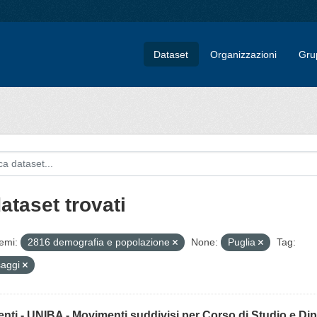
Dataset
Organizzazioni
Gru
ataset trovati
emi:
2816 demografia e popolazione
None:
Puglia
Tag:
saggi
nti - UNIBA - Movimenti suddivisi per Corso di Studio e Di