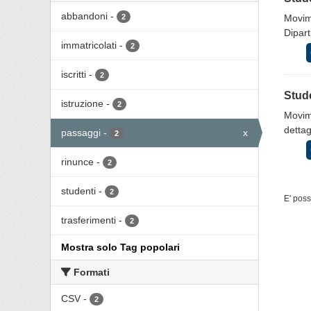
abbandoni
-
2
Movime
Diparti
immatricolati
-
2
iscritti
-
2
Stude
istruzione
-
2
Movime
dettagl
passaggi
-
x
2
rinunce
-
2
studenti
-
2
E' poss
trasferimenti
-
2
Mostra solo Tag popolari
Formati
CSV
-
2