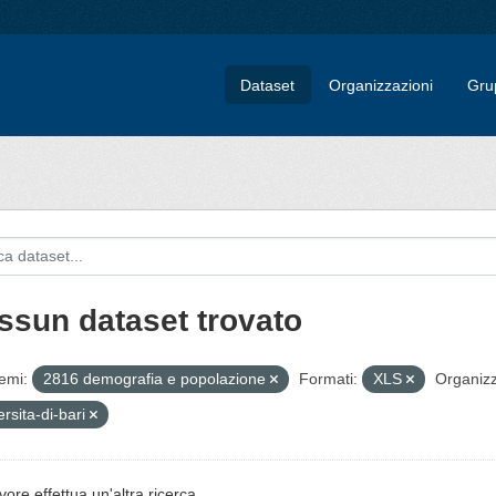
Dataset
Organizzazioni
Gru
ssun dataset trovato
emi:
2816 demografia e popolazione
Formati:
XLS
Organizz
ersita-di-bari
vore effettua un'altra ricerca.