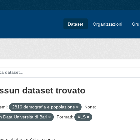
Dataset
Organizzazioni
Gru
ssun dataset trovato
emi:
2816 demografia e popolazione
None:
 Data Università di Bari
Formati:
XLS
vore effettua un'altra ricerca.