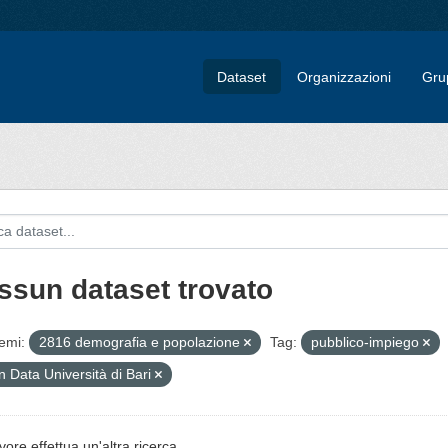
Dataset
Organizzazioni
Gru
ssun dataset trovato
emi:
2816 demografia e popolazione
Tag:
pubblico-impiego
 Data Università di Bari
vore effettua un'altra ricerca.