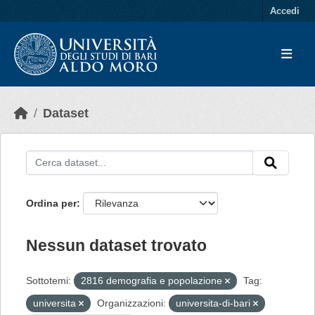
Skip to main content
Accedi
Dataset
Ordina per
Nessun dataset trovato
Sottotemi:
2816 demografia e popolazione
Tag:
universita
Organizzazioni:
universita-di-bari