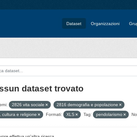
Dataset
Organizzazioni
Gru
ssun dataset trovato
emi:
2826 vita sociale
2816 demografia e popolazione
 cultura e religione
Formati:
XLS
Tag:
pendolarismo
No
vore effettua un'altra ricerca.