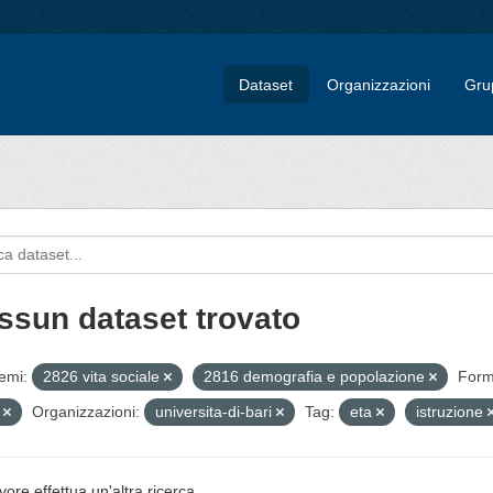
Dataset
Organizzazioni
Gru
ssun dataset trovato
emi:
2826 vita sociale
2816 demografia e popolazione
Form
V
Organizzazioni:
universita-di-bari
Tag:
eta
istruzione
vore effettua un'altra ricerca.