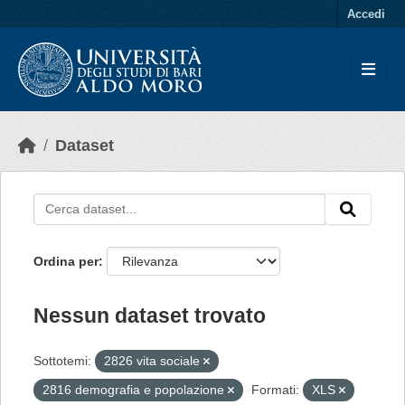
Skip to main content
Accedi
Dataset
Ordina per
Nessun dataset trovato
Sottotemi:
2826 vita sociale
2816 demografia e popolazione
Formati:
XLS