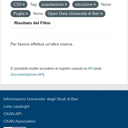
CSV
Tag:
popolazione
istruzione
None:
Puglia
None:
Open Data Università di Bari
Risultato del Filtro
Per favore effettua un'altra ricerca.
E' possibile inoltre accedere al registro usando le
API
(vedi
Documentazione API
).
Informazioni Universita' degli Studi di Bari
Lista cataloghi
CKAN API
CKAN Association