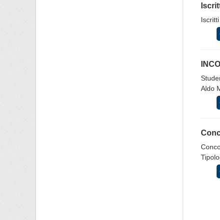
Iscri
Iscrit
INCO
Studen
Aldo M
Conco
Concor
Tipolo