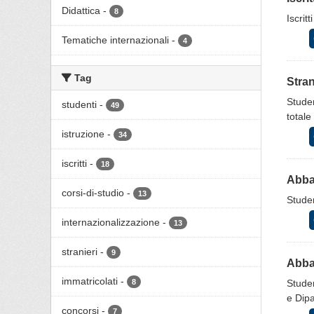
Didattica
-
8
Iscrit
Tematiche internazionali
-
4
Tag
Stran
Studen
studenti
-
49
totale
istruzione
-
34
iscritti
-
18
Abban
corsi-di-studio
-
13
Studen
internazionalizzazione
-
13
stranieri
-
9
Abban
immatricolati
-
8
Studen
e Dip
concorsi
-
7