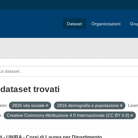
Dataset
Organizzazioni
Gru
dataset trovati
emi:
2826 vita sociale
2816 demografia e popolazione
Licen
e:
Creative Commons Attribuzione 4.0 Internazionale (CC BY 4.0)
tti - UNIBA - Corsi di Laurea per Dipartimento