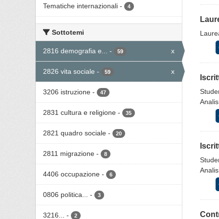
Tematiche internazionali
-
4
Laure
Sottotemi
Laurea
2816 demografia e...
-
x
59
2826 vita sociale
-
x
59
Iscri
Studen
3206 istruzione
-
47
Analis
2831 cultura e religione
-
35
2821 quadro sociale
-
20
Iscri
2811 migrazione
-
8
Studen
Analis
4406 occupazione
-
6
0806 politica...
-
3
Contr
3216...
-
2