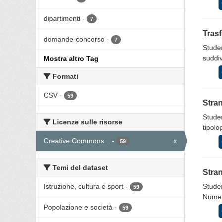
dipartimenti
-
7
Trasf
domande-concorso
-
7
Stude
suddiv
Mostra altro Tag
Formati
CSV
-
59
Stran
Studen
Licenze sulle risorse
tipolo
Creative Commons...
-
x
59
Temi del dataset
Stran
Istruzione, cultura e sport
-
Studen
59
Numero
Popolazione e società
-
59