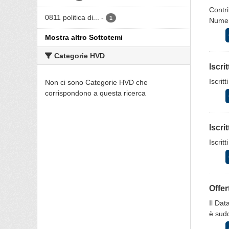
Contri
0811 politica di...
-
1
Numero
Mostra altro Sottotemi
Categorie HVD
Iscri
Iscrit
Non ci sono Categorie HVD che
corrispondono a questa ricerca
Iscri
Iscrit
Offer
Il Dat
è sudd