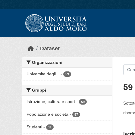
Skip to main content
Dataset
Organizzazioni
Università degli...
-
59
59 
Gruppi
Istruzione, cultura e sport
-
59
Sottot
risors
Popolazione e società
-
57
Studenti
-
11
Iscri