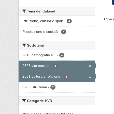
Temi del dataset
E' poss
Istruzione, cultura e sport
-
4
Popolazione e società
-
4
Sottotemi
2816 demografia e...
-
4
2826 vita sociale
-
x
4
2831 cultura e religione
-
x
4
3206 istruzione
-
2
Categorie HVD