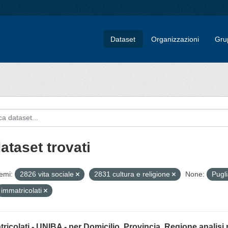
Dataset
Organizzazioni
Gru
ataset trovati
emi:
2826 vita sociale
2831 cultura e religione
None:
Pugl
immatricolati
ricolati - UNIBA - per Domicilio, Provincia, Regione analisi 