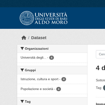
Skip to main content
Dataset
Organizzazioni
Università degli...
-
4
4 d
Gruppi
Istruzione, cultura e sport
-
4
Sottot
Tag:
Popolazione e società
-
4
Tag
Immat