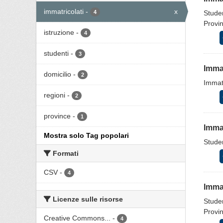
immatricolati
-
x
4
Studen
Provin
istruzione
-
4
studenti
-
3
Immat
domicilio
-
2
Immatr
regioni
-
2
province
-
1
Immat
Mostra solo Tag popolari
Studen
Formati
CSV
-
4
Immat
Licenze sulle risorse
Studen
Provin
Creative Commons...
-
4