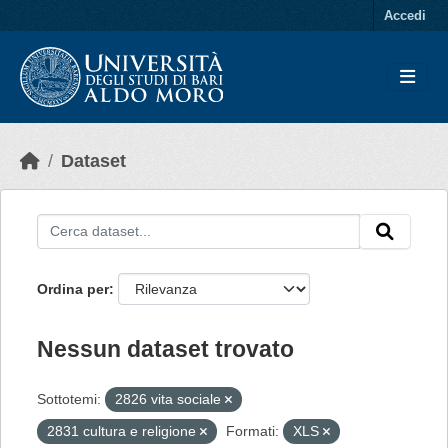
Skip to main content
Accedi
Dataset
Ordina per
Nessun dataset trovato
Sottotemi:
2826 vita sociale
2831 cultura e religione
Formati:
XLS