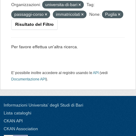
Organizzazioni:
universita-di-bari
Tag:
passaggi-corso
immatricolati
None:
Puglia
Risultato del Filtro
Per favore effettua un'altra ricerca.
E' possibile inoltre accedere al registro usando le
API
(vedi
Documentazione API
).
Informazioni Universita' degli Studi di Bari
Lista cataloghi
CKAN API
CKAN Association