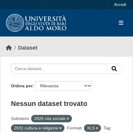
Skip to main content
Accedi
Dataset
Ordina per
Nessun dataset trovato
Sottotemi:
2826 vita sociale
2831 cultura e religione
Formati:
XLS
Tag: