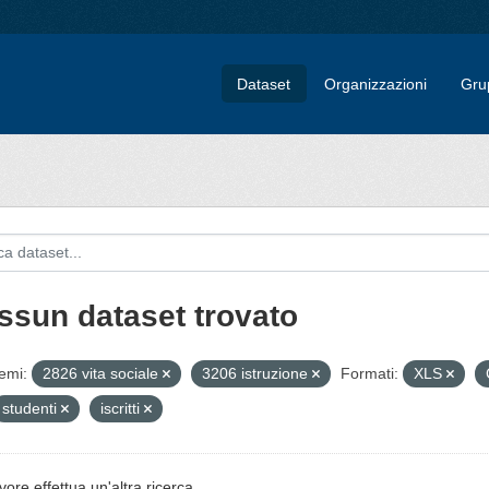
Dataset
Organizzazioni
Gru
ssun dataset trovato
emi:
2826 vita sociale
3206 istruzione
Formati:
XLS
studenti
iscritti
vore effettua un'altra ricerca.