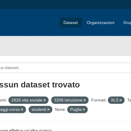
Dataset
Organizzazioni
Gru
ssun dataset trovato
emi:
2826 vita sociale
3206 istruzione
Formati:
XLS
Ta
aggi-corso
studenti
None:
Puglia
vore effettua un'altra ricerca.