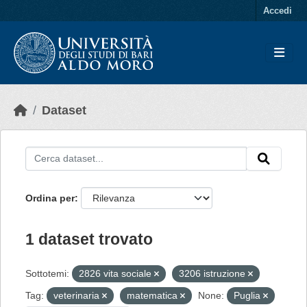
Skip to main content
Accedi
Dataset
Ordina per
1 dataset trovato
Sottotemi:
2826 vita sociale
3206 istruzione
Tag:
veterinaria
matematica
None:
Puglia