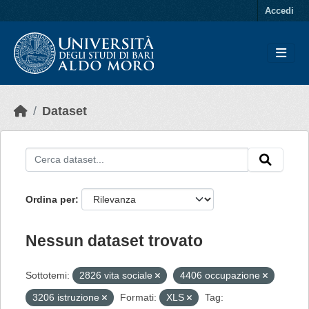
Skip to main content
Accedi
Dataset
Ordina per
Nessun dataset trovato
Sottotemi:
2826 vita sociale
4406 occupazione
3206 istruzione
Formati:
XLS
Tag: