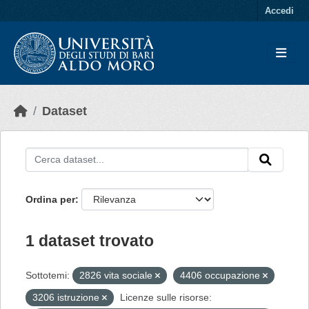
Skip to main content
Accedi
Dataset
Ordina per
1 dataset trovato
Sottotemi:
2826 vita sociale
4406 occupazione
3206 istruzione
Licenze sulle risorse: