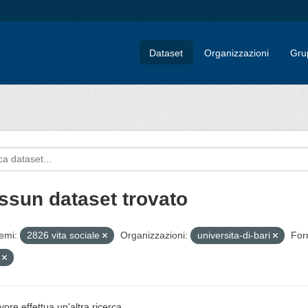
Dataset
Organizzazioni
Gru
ssun dataset trovato
emi:
2826 vita sociale
Organizzazioni:
universita-di-bari
For
V
vore effettua un'altra ricerca.