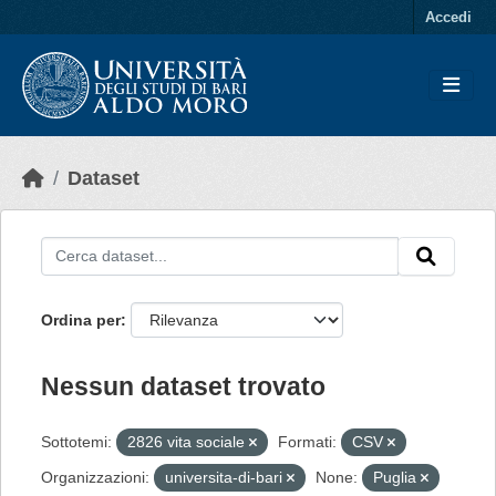
Skip to main content
Accedi
Dataset
Ordina per
Nessun dataset trovato
Sottotemi:
2826 vita sociale
Formati:
CSV
Organizzazioni:
universita-di-bari
None:
Puglia