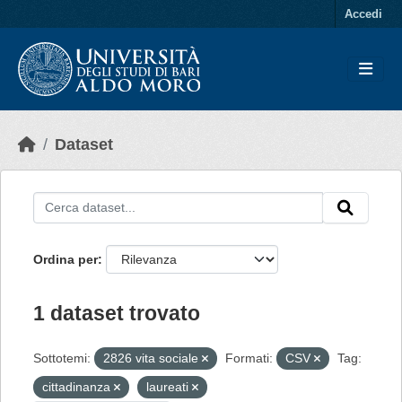
Skip to main content
Accedi
Dataset
Ordina per
1 dataset trovato
Sottotemi:
2826 vita sociale
Formati:
CSV
Tag:
cittadinanza
laureati