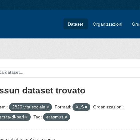
Dataset
Organizzazioni
Gru
ssun dataset trovato
emi:
2826 vita sociale
Formati:
XLS
Organizzazioni:
ersita-di-bari
Tag:
erasmus
vore effettua un'altra ricerca.