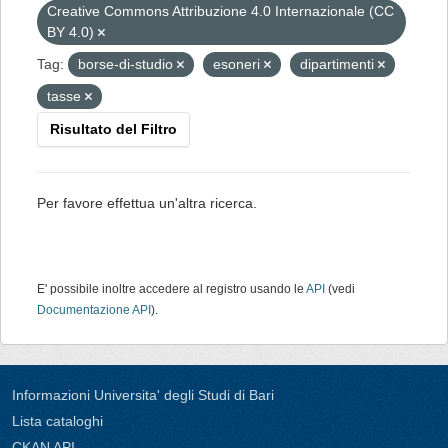
Creative Commons Attribuzione 4.0 Internazionale (CC
BY 4.0)
Tag:
borse-di-studio
esoneri
dipartimenti
tasse
Risultato del Filtro
Per favore effettua un'altra ricerca.
E' possibile inoltre accedere al registro usando le
API
(vedi
Documentazione API
).
Informazioni Universita' degli Studi di Bari
Lista cataloghi
CKAN API