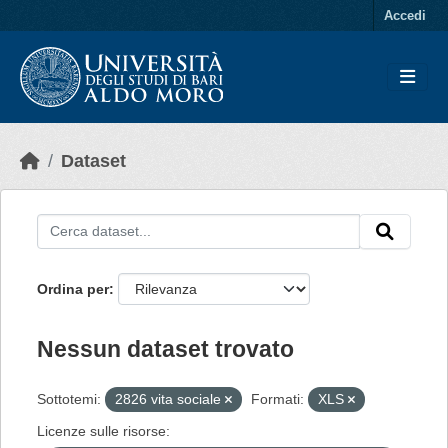
Skip to main content
Accedi
Dataset
Ordina per
Nessun dataset trovato
Sottotemi:
2826 vita sociale
Formati:
XLS
Licenze sulle risorse: