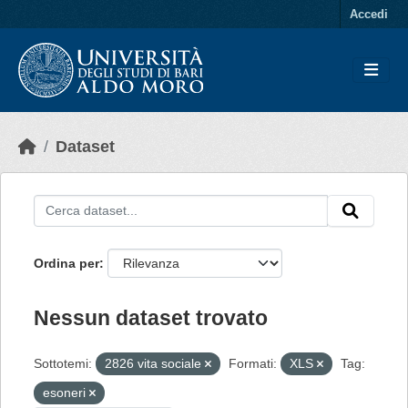
Skip to main content
Accedi
Dataset
Ordina per
Nessun dataset trovato
Sottotemi:
2826 vita sociale
Formati:
XLS
Tag:
esoneri