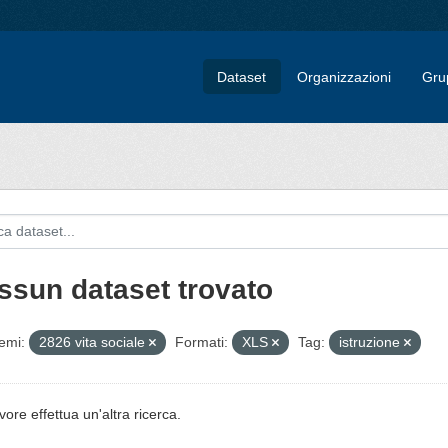
Dataset
Organizzazioni
Gru
ssun dataset trovato
emi:
2826 vita sociale
Formati:
XLS
Tag:
istruzione
vore effettua un'altra ricerca.