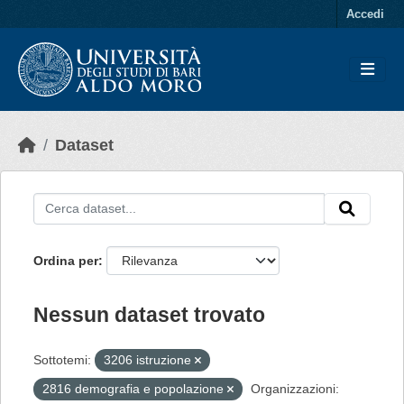
Skip to main content
Accedi
Dataset
Ordina per
Nessun dataset trovato
Sottotemi:
3206 istruzione
2816 demografia e popolazione
Organizzazioni: