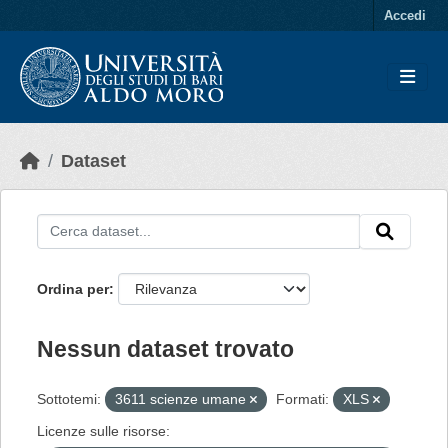
Skip to main content
Accedi
Dataset
Ordina per
Nessun dataset trovato
Sottotemi:
3611 scienze umane
Formati:
XLS
Licenze sulle risorse: