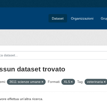
Dataset
Organizzazioni
Gru
ssun dataset trovato
emi:
3611 scienze umane
Formati:
XLS
Tag:
veterinaria
vore effettua un'altra ricerca.