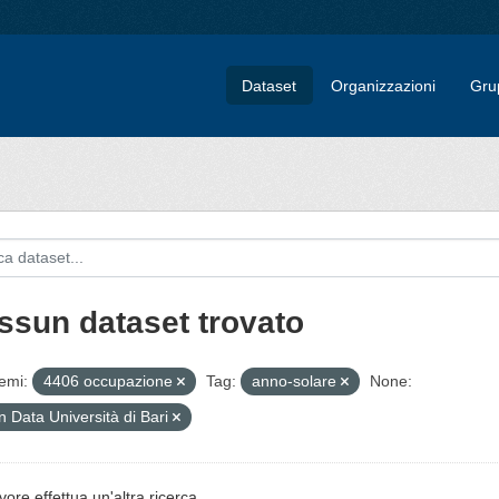
Dataset
Organizzazioni
Gru
ssun dataset trovato
emi:
4406 occupazione
Tag:
anno-solare
None:
 Data Università di Bari
vore effettua un'altra ricerca.