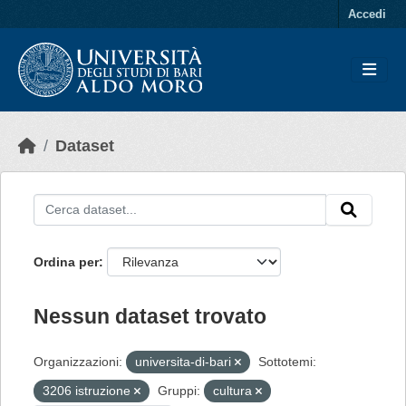
Skip to main content
Accedi
Dataset
Ordina per
Nessun dataset trovato
Organizzazioni:
universita-di-bari
Sottotemi:
3206 istruzione
Gruppi:
cultura