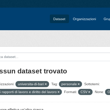
Dataset
Organizzazioni
Gru
ssun dataset trovato
zzazioni:
universita-di-bari
Tag:
personale
Sottotemi:
 rapporti di lavoro e diritto del lavoro
Formati:
CSV
None:
O
vore effettua un'altra ricerca.