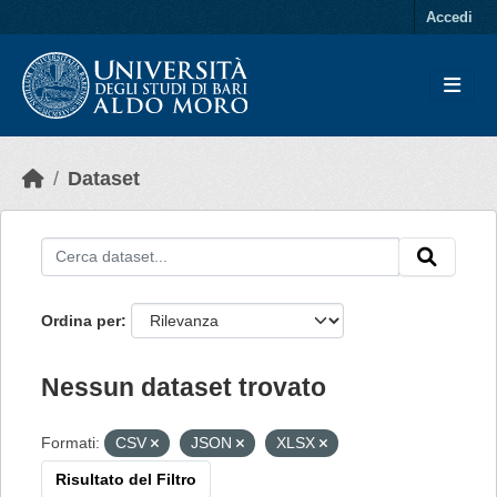
Skip to main content
Accedi
Dataset
Ordina per
Nessun dataset trovato
Formati:
CSV
JSON
XLSX
Risultato del Filtro