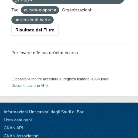
BY 4.0)
Tag:
cultura-e-sport
Organizzazioni:
universita-di-bari
Risultato del Filtro
Per favore effettua un'altra ricerca.
E' possibile inoltre accedere al registro usando le
API
(vedi
Documentazione API
).
Informazioni Universita' degli Studi di Bari
Lista cataloghi
CKAN API
CKAN Association