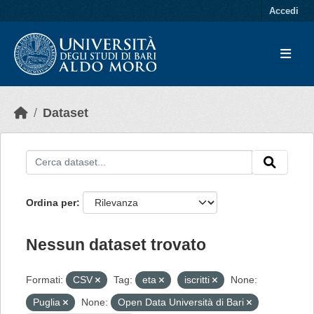
Skip to main content
Accedi
Dataset
Ordina per
Nessun dataset trovato
Formati:
CSV
Tag:
eta
iscritti
None:
Puglia
None:
Open Data Università di Bari