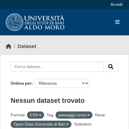
Skip to main content
Accedi
Dataset
Ordina per
Nessun dataset trovato
Formati:
CSV
Tag:
passaggi-corso
None:
Open Data Università di Bari
Sottotemi: