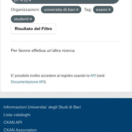
BY 4.0)
Organizzazioni:
universita-di-bari
Tag:
esami
studenti
Risultato del Filtro
Per favore effettua un'altra ricerca.
E' possibile inoltre accedere al registro usando le
API
(vedi
Documentazione API
).
Informazioni Universita' degli Studi di Bari
Lista cataloghi
CKAN API
CKAN Association