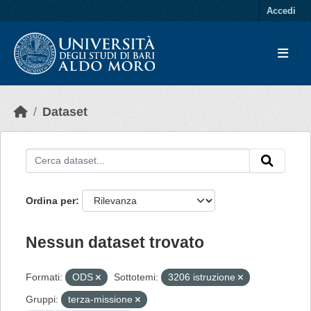
Skip to main content
Accedi
Dataset
Ordina per
Nessun dataset trovato
Formati:
ODS
Sottotemi:
3206 istruzione
Gruppi:
terza-missione