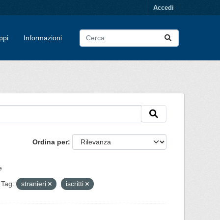
Accedi
ppi
Informazioni
Ordina per
e
Tag:
stranieri
iscritti