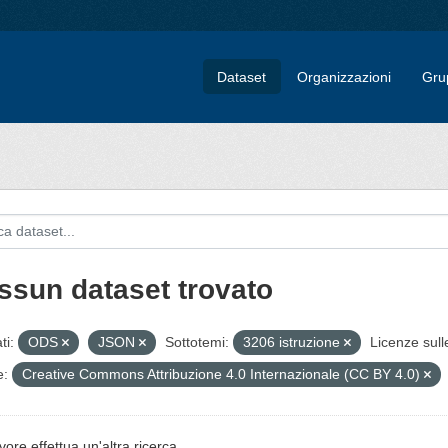
Dataset
Organizzazioni
Gru
ssun dataset trovato
ti:
ODS
JSON
Sottotemi:
3206 istruzione
Licenze sull
e:
Creative Commons Attribuzione 4.0 Internazionale (CC BY 4.0)
vore effettua un'altra ricerca.