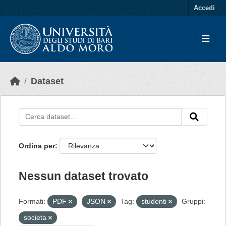
Skip to main content
Accedi
Dataset
Ordina per
Nessun dataset trovato
Formati:
PDF
JSON
Tag:
studenti
Gruppi:
societa